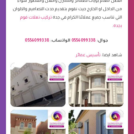
افضل معلم بويات للعمائر والمنازل والفلل والقصور سواء
من الداخل او الخارج حيث نقوم بتقديم حدث التصاميم والالوان
التي تناسب جميع عملائنا الكرام في جدة
تركيب نعلات فوم
بجدة
.
جوال:
0556099338
الواتساب:
0556099338
شاهد ايضا:
تأسيس عمائر