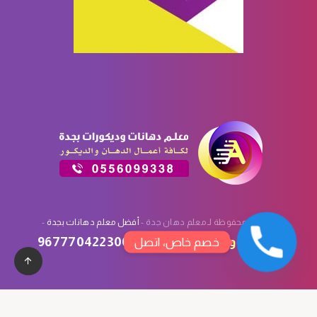
الحقوق محفوظة لـ معلم دهان جدة -
أفضل معلم دهانات بجدة
-
تصميم
وتسويق
سبأ تك
:
967770422300
خصم خاص، اتصل