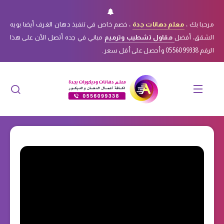
مرحبا بك ،
معلم دهانات جدة
، خصم خاص في تنفيذ دهان الغرف أيضا بويه
الشقق، أفضل
مقاول تشطيب وترميم
مباني في جده أتصل الأن على هذا
الرقم 0556099338 وأحصل على أقل سعر.