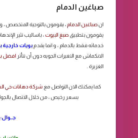
صباغين الدمام
ان
صباغين الدمام
، يقومون بالتوجية المتخصص ، و 
يقومون بتطبيق
صبغ البيوت
، باساليب تثير الإنده
خدماته فقط بالدمام ، و انما يقدم
بويات خارجية ب
الانكماش مع التغيرات الجويه دون أن تتأثر
افضل بوي
الغزيرة .
كما يمكنك الان التواصل مع
شركة دهانات حي ال
بسعر رخيص ، من خلال الاتصال بالجوال ، 
جــوال:
واتساب