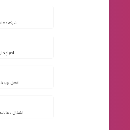
شركة دهانا
اصباغ خارج
افضل بويه خار
اشكال دهانات ح