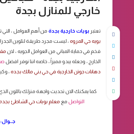
خارجي للمنازل بجدة
تعتبر
بويات خارجية بجدة
من أهم العوامل ، التي ت
بويه حي المروه
، ليست مجرد طريقة لتلوين الجدران 
فخم في حماية المباني من العوامل الجويه ، لان
مقاو
الخارج ، وجعله يبدو مميزاً ، خاصه اننا نوفر افضل
صب
دهانات جوتن الخارجية في حي بني مالك بجده
، وكي
كما يمكنك الان تحديث واجهة منزلك باللون الذي
التواصل
مع
معلم بويات حي الشاطئ بجده
جــوال: