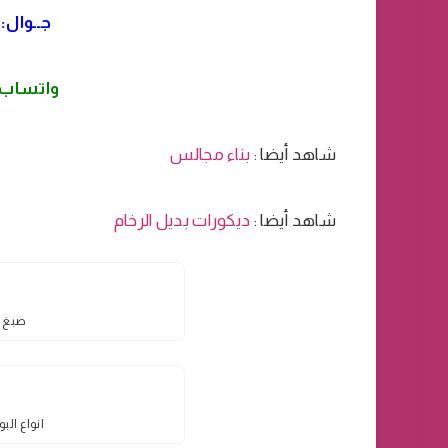
جــوال:
واتساب
شاهد أيضا :
بناء مجالس
شاهد أيضا :
ديكورات بديل الرخام
صبغ ا
انواع الب