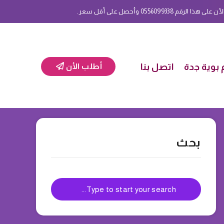
 0556099338 وأحصل على أقل سعر.
بوية جدة
اتصل بنا
أطلب الأن
بحث