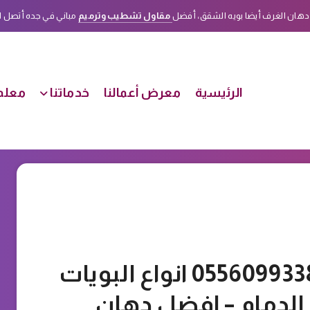
دهان الغرف أيضا بويه الشقق، أفضل
مقاول تشطيب وترميم
مباني في جده أتصل الأن على هذا الرقم
الرئيسية
معرض أعمالنا
خدماتنا
معلم 
بويات خارجية بجدة ت: 0556099338 انواع البويات
 الدمام – افضل دهان