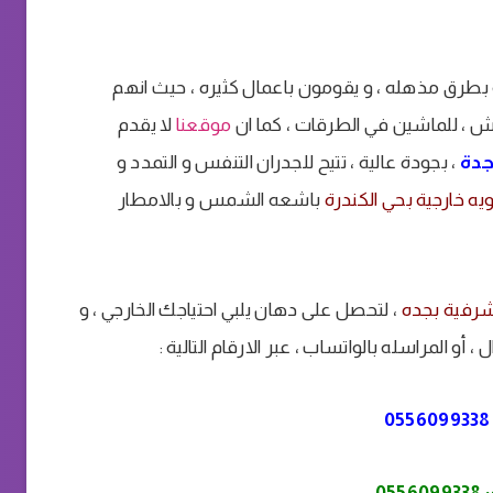
بطرق مذهله ، و يقومون باعمال كثيره ، حيث انهم
اش ، للماشين في الطرقات ، كما ان
موقعنا
لا يقدم
جدة
، بجودة عالية ، تتيح للجدران التنفس و التمدد و
ه خارجية بحي الكندرة
باشعه الشمس و بالامطار
شرفية بجده
، لتحصل على دهان يلبي احتياجك الخارجي ، و
أو المراسله بالواتساب ، عبر الارقام التالية :
0556099338
:
0556099338