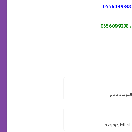
0556099338
:
0556099338
لبيوت بالدمام
ويات الخارجية بجدة