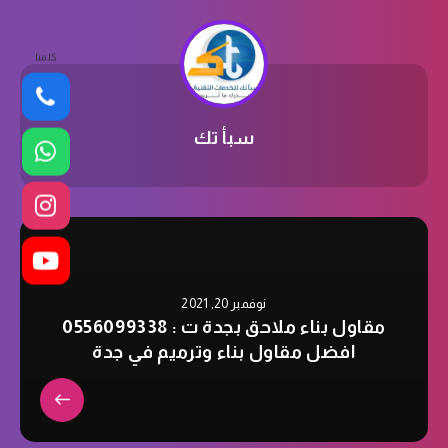
كلمنا
سبأ تك
نوفمبر 20, 2021
مقاول بناء ملاحق بجدة ت : 0556099338
افضل مقاول بناء وترميم في جدة