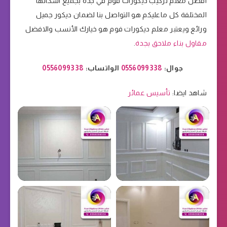
افضل معلم تركيب ديكورات فوم في جدة بجميع اشكالها
المختلفة كل ماعليكم هو التواصل بنا لضمان ديكور جميل
ورائع ويعتبر معلم ديكورات فوم هو خيارك الأنسب والافضل
مقاول بناء ملاحق بجدة
.
جوال:
0556099338
الواتساب:
0556099338
شاهد ايضا:
تأسيس عمائر