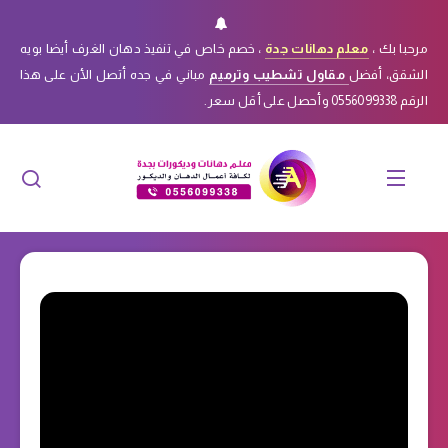
مرحبا بك ،
معلم دهانات جدة
، خصم خاص في تنفيذ دهان الغرف أيضا بويه
الشقق، أفضل
مقاول تشطيب وترميم
مباني في جده أتصل الأن على هذا
الرقم 0556099338 وأحصل على أقل سعر.