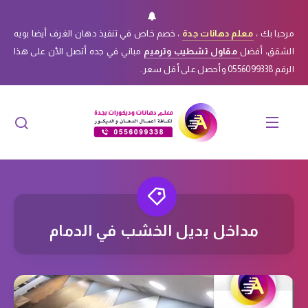
مرحبا بك ،
معلم دهانات جدة
، خصم خاص في تنفيذ دهان الغرف أيضا بويه
الشقق، أفضل
مقاول تشطيب وترميم
مباني في جده أتصل الأن على هذا
الرقم 0556099338 وأحصل على أقل سعر.
مداخل بديل الخشب في الدمام