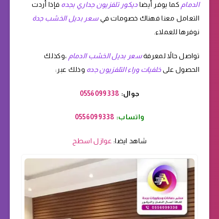
الدمام
كما يوفر أيضا
ديكور تلفزيون جداري بجده
فإذا أردت
التعامل معنا فهناك خصومات في
سعر بديل الخشب جدة
نوفرها للعملاء.
تواصل حالاً لمعرفة
سعر بديل الخشب الدمام
،وكذلك
الحصول على
خلفيات وراء التلفزيون جده
وذلك عبر:
جوال:
0556099338
واتساب:
0556099338
شاهد ايضا:
عوازل اسطح