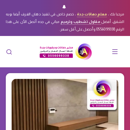
مرحبا بك ،
معلم دهانات جدة
، خصم خاص في تنفيذ دهان الغرف أيضا بويه
الشقق، أفضل
مقاول تشطيب وترميم
مباني في جده أتصل الأن على هذا
الرقم 0556099338 وأحصل على أقل سعر.