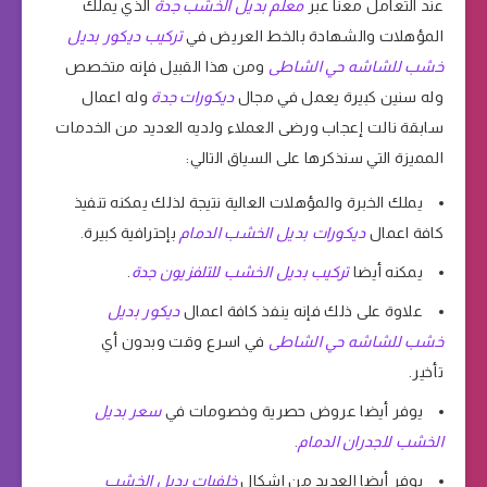
عند التعامل معنا عبر
معلم بديل الخشب جدة
الذي يملك
المؤهلات والشهادة بالخط العريض في
تركيب ديكور بديل
خشب للشاشه حي الشاطى
ومن هذا القبيل فإنه متخصص
وله سنين كبيرة يعمل في مجال
ديكورات جدة
وله اعمال
سابقة نالت إعجاب ورضى العملاء ولديه العديد من الخدمات
المميزة التي سنذكرها على السياق التالي:
يملك الخبرة والمؤهلات العالية نتيجة لذلك يمكنه تنفيذ
كافة اعمال
ديكورات بديل الخشب الدمام
بإحترافية كبيرة.
يمكنه أيضا
تركيب بديل الخشب للتلفزيون جدة
.
علاوة على ذلك فإنه ينفذ كافة اعمال
ديكور بديل
خشب للشاشه حي الشاطى
في اسرع وقت وبدون أي
تأخير.
يوفر أيضا عروض حصرية وخصومات في
سعر بديل
الخشب للجدران الدمام
.
يوفر أيضا العديد من اشكال
خلفيات بديل الخشب