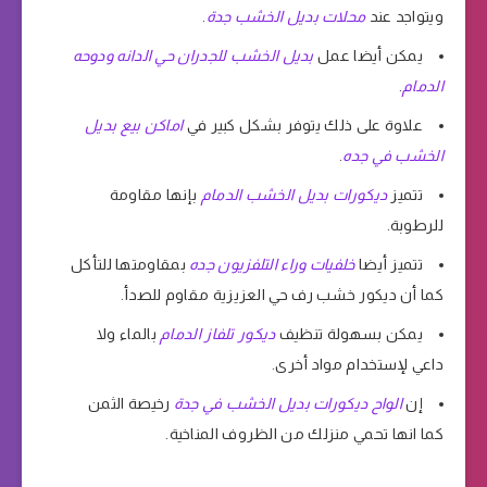
ويتواجد عند
محلات بديل الخشب جدة
.
يمكن أيضا عمل
بديل الخشب للجدران حي الدانه ودوحه
الدمام
.
علاوة على ذلك يتوفر بشكل كبير في
اماكن بيع بديل
الخشب في جده
.
تتميز
ديكورات بديل الخشب الدمام
بإنها مقاومة
للرطوبة.
تتميز أيضا
خلفيات وراء التلفزيون جده
بمقاومتها للتأكل
كما أن ديكور خشب رف حي العزيزية مقاوم للصدأ.
يمكن بسهولة تنظيف
ديكور تلفاز الدمام
بالماء ولا
داعي لإستخدام مواد أخرى.
إن
الواح ديكورات بديل الخشب في جدة
رخيصة الثمن
كما انها تحمي منزلك من الظروف المناخية.