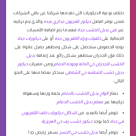
تختلف نوعية الديكورات التي تقدمها شركتنا عن باقي الشركات
فنحن نوفر افضل
ديكور تلفزيون جداري بجده
والذي يتم تركيبه
عبر
فني بديل الخشب جدة
فعندما يتم اضافة اللمسات
الجمالية على
خلفيات وراء التلفزيون جده
أو على
ديكورات جدة
بوجه الخصوص ستحصل على شكل ومظهر جميل علاوة على
ذلك فإن الجدران ستظهر بشكل رائع عند إضافة
بديل
الخشب للجدران حي الدانه ودوحه الدمام
ومن مميزات
ديكور
بديل خشب للشاشه حي الشاطى
سنذكر بعضا منها على النحو
التالي:
تمتاز
الواح بديل الخشب بالدمام
بخفة وزنها وسهولة
تركيبها عبر
معلم بديل الخشب الدمام
.
تتوفر أيضا بالعديد من
اشكال ديكورات خلف التلفزيون
في جدة
كما يوجد
ديكور خشب رف حي العزيزية
.
يتوفر أيضا
بديل خشب حي الجسر
بسعر رخيص جدا