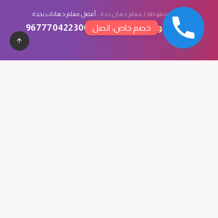
الحقوق محفوظة لـ معلم دهان جدة -
أفضل معلم دهانات بجدة
-
تصميم
وتسويق
سبأ تك
:
967770422300
خصم خاص، اتصل