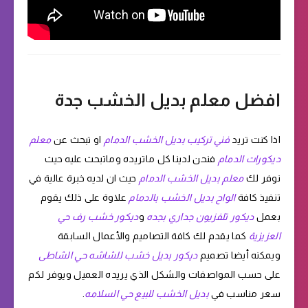
افضل معلم بديل الخشب جدة
اذا كنت تريد
فني تركيب بديل الخشب الدمام
او تبحث عن
معلم
ديكورات الدمام
فنحن لدينا كل ماتريده وماتبحث عليه حيث
نوفر لك
معلم بديل الخشب الدمام
حيث ان لديه خبرة عالية في
تنفيذ كافة
الواح بديل الخشب بالدمام
علاوة على ذلك يقوم
بعمل
ديكور تلفزيون جداري بجده
و
ديكور خشب رف حي
العزيزية
كما يقدم لك كافة التصاميم والأعمال السابقة
ويمكنه أيضا تصميم
ديكور بديل خشب للشاشه حي الشاطى
على حسب المواصفات والشكل الذي يريده العميل ويوفر لكم
سعر مناسب في
بديل الخشب للبيع حي السلامه
.