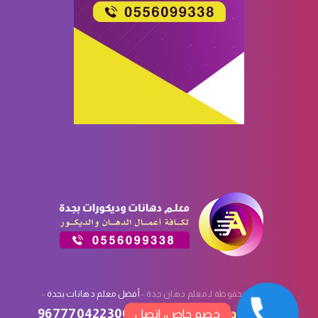
الحقوق محفوظة لـ معلم دهان جدة -
أفضل معلم دهانات بجدة
-
تصميم
وتسويق
سبأ تك
:
967770422300
خصم خاص، اتصل