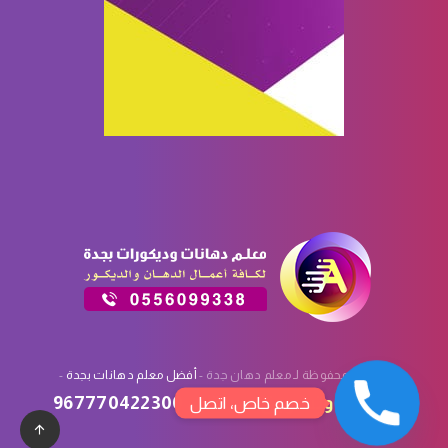
الحقوق محفوظة لـ معلم دهان جدة -
أفضل معلم دهانات بجدة
-
تصميم
وتسويق
سبأ تك
:
967770422300
خصم خاص، اتصل