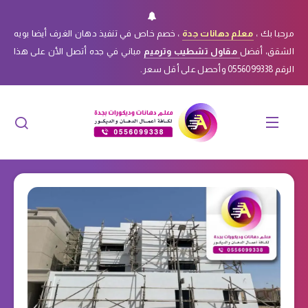
مرحبا بك ،
معلم دهانات جدة
، خصم خاص في تنفيذ دهان الغرف أيضا بويه
الشقق، أفضل
مقاول تشطيب وترميم
مباني في جده أتصل الأن على هذا
الرقم 0556099338 وأحصل على أقل سعر.