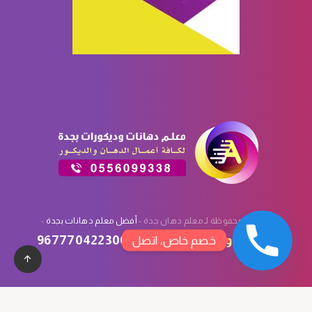
الحقوق محفوظة لـ معلم دهان جدة -
أفضل معلم دهانات بجدة
-
تصميم
وتسويق
سبأ تك
:
967770422300
خصم خاص، اتصل