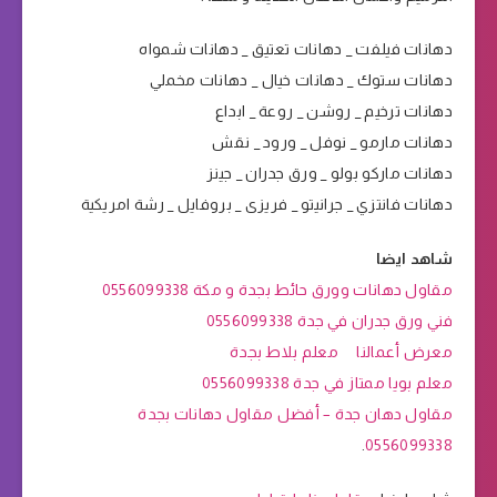
دهانات فيلفت _ دهانات تعتيق _ دهانات شمواه
دهانات ستوك _ دهانات خيال _ دهانات مخملي
دهانات ترخيم _ روشن _ روعة _ ابداع
دهانات مارمو _ نوفل _ ورود _ نقش
دهانات ماركو بولو _ ورق جدران _ جينز
دهانات فانتزي _ جرانيتو _ فريزى _ بروفايل _ رشة امريكية
شاهد ايضا
مقاول دهانات وورق حائط بجدة و مكة 0556099338
فني ورق جدران في جدة 0556099338
معرض أعمالنا
معلم بلاط بجدة
معلم بويا ممتاز في جدة 0556099338
مقاول دهان جدة – أفضل مقاول دهانات بجدة
.
0556099338