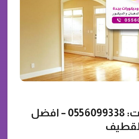
مقاول أصباغ الشرقية ت: 0556099338 – افضل
 القطيف