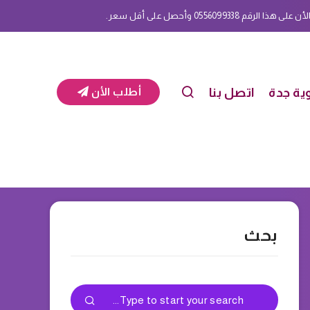
م 0556099338 وأحصل على أقل سعر.
ية جدة
اتصل بنا
أطلب الأن
بحث