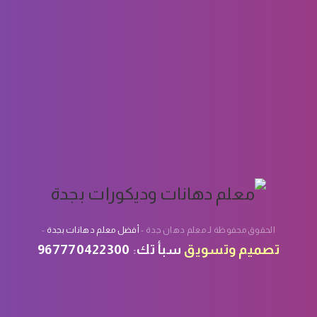
Page 1 of 1
الحقوق محفوظة لـ معلم دهان جدة -
أفضل معلم دهانات بجدة
-
تصميم
وتسويق
سبأ تك
:
967770422300