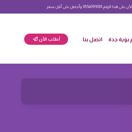
 0556099338 وأحصل على أقل سعر.
بوية جدة
اتصل بنا
أطلب الأن