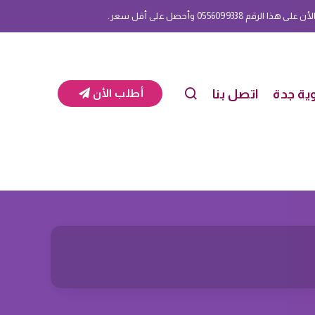
م 0556099338 وأحصل على أقل سعر.
ية جدة
اتصل بنا
أطلب الأن