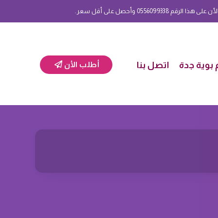
 0556099338 وأحصل على أقل سعر.
بوية جدة
اتصل بنا
أطلب الأن