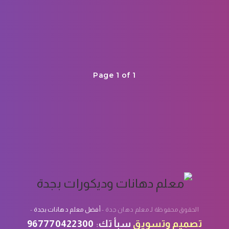
Page 1 of 1
الحقوق محفوظة لـ معلم دهان جدة -
أفضل معلم دهانات بجدة
-
تصميم
وتسويق
سبأ تك
:
967770422300