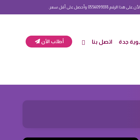
 0556099338 وأحصل على أقل سعر.
وية جدة
اتصل بنا
أطلب الأن