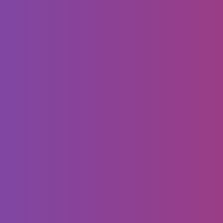
وسواتر جده للسيارات والمنازل والحدائق
والمسابح،إذن لدينا ماتبحث عليه وعبر…