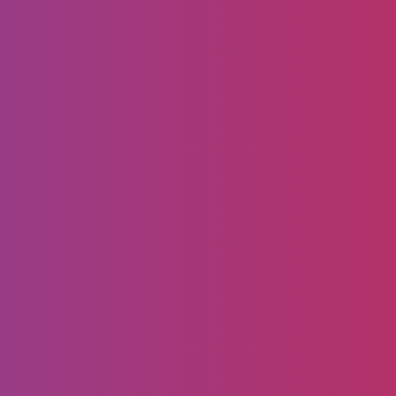
سبتمبر 5, 2022
تركيب سواتر في جدة جوال
:0556099338 اسعار السواتر
والمظلات بجدة – سواتر خشبيه
في جده
هل تريد حماية منزلك من الأتربة والغبار وكذلك من
اشعة الشمس،هل تبحث عن تركيب سواتر في جدة