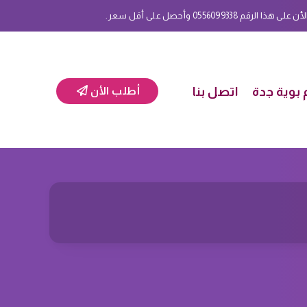
 0556099338 وأحصل على أقل سعر.
بوية جدة
اتصل بنا
أطلب الأن