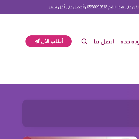
م 0556099338 وأحصل على أقل سعر.
ية جدة
اتصل بنا
أطلب الأن