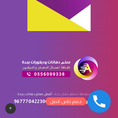
الحقوق محفوظة لـ معلم دهان جدة -
أفضل معلم دهانات بجدة
-
تصميم
وتسويق
سبأ تك
:
967770422300
خصم خاص، اتصل