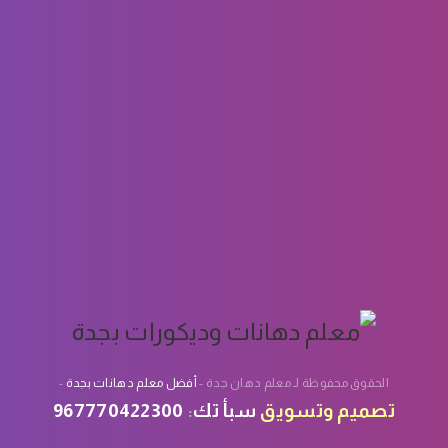
واجهة منزلك الى الافضل والاحدث , حيث اننا…
Page 1 of 1
الحقوق محفوظة لـ معلم دهان جدة -
أفضل معلم دهانات بجدة
-
تصميم
وتسويق
سبأ تك
:
967770422300