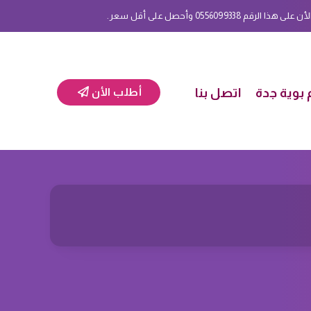
 0556099338 وأحصل على أقل سعر.
بوية جدة
اتصل بنا
أطلب الأن