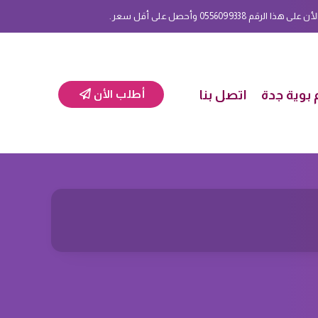
 0556099338 وأحصل على أقل سعر.
بوية جدة
اتصل بنا
أطلب الأن