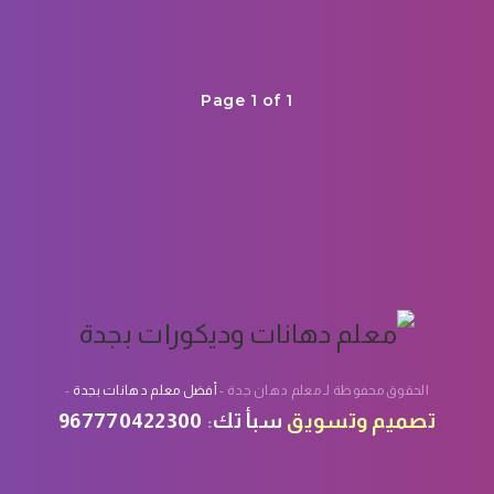
Page 1 of 1
الحقوق محفوظة لـ معلم دهان جدة -
أفضل معلم دهانات بجدة
-
تصميم
وتسويق
سبأ تك
:
967770422300