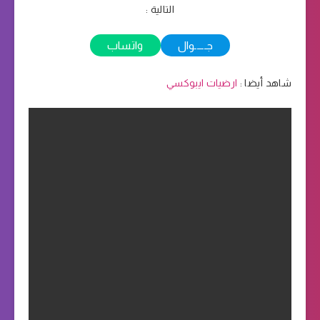
التالية :
جـــــوال
واتساب
شاهد أيضا :
ارضيات ايبوكسي