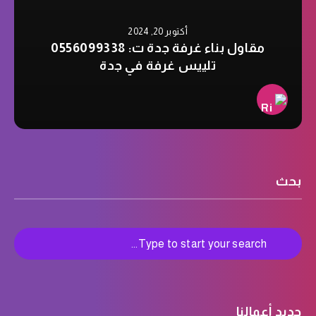
أكتوبر 20, 2024
مقاول بناء غرفة جدة ت: 0556099338
تلييس غرفة في جدة
بحث
جديد أعمالنا