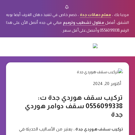
مرحبا بك ،
معلم دهانات جدة
، خصم خاص في تنفيذ دهان الغرف أيضا بويه
الشقق، أفضل
مقاول تشطيب وترميم
مباني في جده أتصل الأن على هذا
الرقم 0556099338 وأحصل على أقل سعر.
أكتوبر 20, 2024
تركيب سقف هوردي جدة ت:
0556099338 سقف دوامر هوردي
جدة
تركيب سقف هوردي جدة
، يعتبر من الأساليب الحديثة في