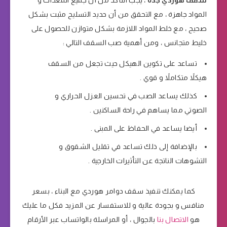
سقف هوردي جدة
، يجب التأكد من أن جميع المعدات و
المواد جاهزة ، مع التحقق من أن حديد التسليح مثبت بشكل
صحيح ، مع خلط المواد اللازمة بشكل متوازن للحصول على
خليط متجانس ، ومن أهمية صب السقف التالي :
تساعد على تكوين الهيكل حيث تجعل من السقف
هيكلاً متكاملاً و قوي .
كذلك يساعد الصب في تحسين العزل الحراري و
الصوتي مما يساهم في راحة الساكنين .
أيضا يساعد في الحفاظ على المبنى .
بالإضافة إلى ذلك تساعد في تقليل الشقوق و
التشوهات الناتجة عن التأثيرات الخارجية .
كما يمكنك تنفيذ سقف دوامر هوردي مع البناء ، بسعر
منافس و بجودة عالية و للاستفسار عن المزيد فكل ما عليك
هو
الاتصال بنا
بالجوال ، أو المراسلة بالواتساب عبر الأرقام