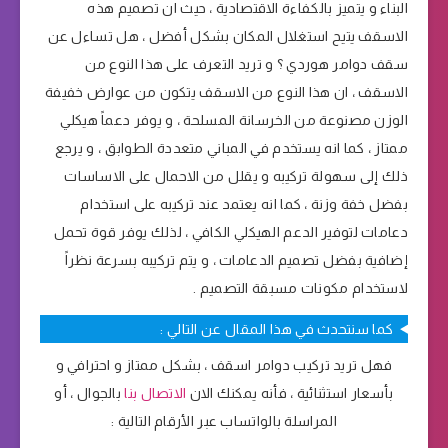
البناء و يتميز بالكفاءة الاقتصادية ، حيث ان تصميم هذه
الاسقف يتيح استغلال المكان بشكل أفضل ، هل تساءل عن
سقف دوامر هوردي ؟ و تريد التعرف على هذا النوع من
الاسقف ، ان هذا النوع من الاسقف يتكون من عوارض خفيفة
الوزن مصنوعة من الخرسانة المسلحة ، و يوفر دعماً هيكلي
ممتاز ، كما انه يستخدم في المباني متعددة الطوابق ، و يرجع
ذلك إلى سهولة تركيبه و يقلل من الاحمال على الاساسات
بفضل خفة وزنة ، كما انه يعتمد عند تركيبه على استخدام
دعامات لتوفير الدعم الهيكلي الكافي ، لذلك يوفر قوة تحمل
إضافية بفضل تصميم الدعامات ، و يتم تركيبه بسرعة نظراً
لاستخدام مكونات مسبقة التصميم .
كما سنتحدث في هذا المقال عن التالي :
فهل تريد تركيب دوامر اسقف ، بشكل ممتاز و احترافي و
بأسعار استثنائية ، فأنه يمكنك الان
الاتصال بنا
بالجوال ، أو
المراسلة بالواتساب عبر الأرقام التالية :