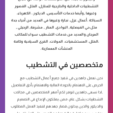
التشطيبات الداخلية والخارجية للمنازل، الفلل، القصور
وغيرها ,وأيضا خدمات التأسيس، الديكور ، الكهرباء،
السباكة ،أعمال عزل، نجارة وغيرها في العديد من أحياء جدة
مثل حي الفيصلية, البوادي, المنار , مشرفة, الرحيلي ,
المرجان والعديد من خدمات التشطيب سواء للمكاتب
،الفلل، المستشفيات، المولات، القرى السياحية وكافة
المنشآت المعمارية.
متخصصين في التشطيب
نحن نعمل جاهدين في تنفيذ جميع أعمال التشطيب مع
الحرص على الاهتمام بالجودة العالية والاهتمام بأدق التفاصيل
,لذا نسعى جاهدين لنوفر لكم أمهر المتخصصين في مجالات
التشطيبات بشكل عام، ممن يمتلكون الإبداع في التصميم
والديكور والذين يبذلون قصار جهدهم لتنفيذ العمل المطلوب