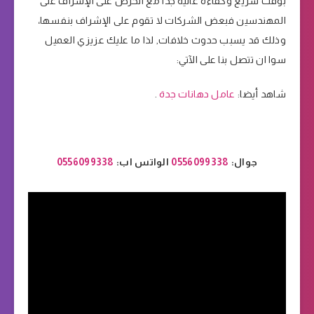
بوقت سريع وكفاءة عالية جدا مع الحرص على الإشراف على
المهندسين فبعض الشركات لا تقوم على الإشراف بنفسها،
وذلك قد يسبب حدوث خلافات, لذا ما عليك عزيزي العميل
سوا ان تتصل بنا على الآتي:
شاهد أيضا:
عامل دهانات جدة
.
جوال:
0556099338
الواتس اب:
0556099338