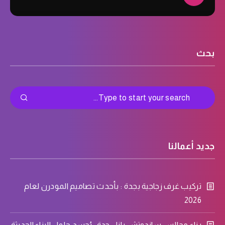
بحث
جديد أعمالنا
تركيب غرف زجاجية بجدة : بأحدث تصاميم المودرن لعام
2026
بناء مجالس ساندوتش بانل جدة : يُجسد حلول البناء الحديثة