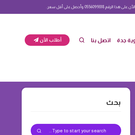
م 0556099338 وأحصل على أقل سعر.
ية جدة
اتصل بنا
أطلب الأن
بحث