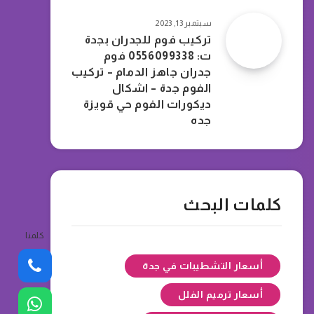
سبتمبر 13, 2023
تركيب فوم للجدران بجدة
ت: 0556099338 فوم
جدران جاهز الدمام – تركيب
الفوم جدة – اشكال
ديكورات الفوم حي قويزة
جده
كلمات البحث
كلمنا
أسعار التشطيبات في جدة
أسعار ترميم الفلل