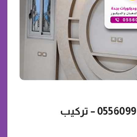
معلم فوم بجدة ت: 0556099338 – تركيب